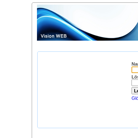
Na
Lö
Gl